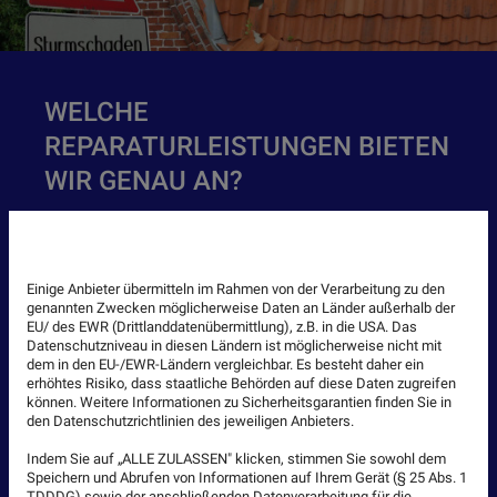
WELCHE
REPARATURLEISTUNGEN BIETEN
WIR GENAU AN?
Sobald Sie einen Schaden an Ihrem Dach bemerken,
Wir verwenden Cookies.
rufen Sie uns an. Wir sind für Sie unter anderem in
Einige Anbieter übermitteln im Rahmen von der Verarbeitung zu den
folgenden Bereichen für Sie da:
genannten Zwecken möglicherweise Daten an Länder außerhalb der
EU/ des EWR (Drittlanddatenübermittlung), z.B. in die USA. Das
Sturmschäden
Datenschutzniveau in diesen Ländern ist möglicherweise nicht mit
dem in den EU-/EWR-Ländern vergleichbar. Es besteht daher ein
Ersetzung von abgefallenen Dachziegeln
erhöhtes Risiko, dass staatliche Behörden auf diese Daten zugreifen
können. Weitere Informationen zu Sicherheitsgarantien finden Sie in
Dachrinnenreinigung
den Datenschutzrichtlinien des jeweiligen Anbieters.
Marderschäden
Indem Sie auf „ALLE ZULASSEN" klicken, stimmen Sie sowohl dem
Speichern und Abrufen von Informationen auf Ihrem Gerät (§ 25 Abs. 1
Defekte Regenrinnen und Abflussrohre
TDDDG) sowie der anschließenden Datenverarbeitung für die