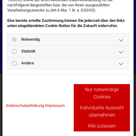
nachfolgend dargestellten bzw. die von Ihnen ausgewählten
Schäden an Gauben
Verarbeitungszwecke zu (Art 6 Abs. 1 lit. a. DSGVO).
Vor der Reparatur begutachten wir den Schaden
Eine bereits erteilte Zustimmung können Sie jederzeit über den links
unten eingeblendeten Cookie-Button für die Zukunft widerrufen.
ganz genau und erstellen für Sie ein unverbindliches
Angebot. Darüber hinaus sind wir für Sie da, wenn
Notwendig
Sie regelmäßige Wartungsarbeiten und -kontrollen
Statistik
durch uns durchführen lassen möchten.
Andere
Diese Vorteile der Sven Ehrhardt GmbH
Nur notwendige
Cookies
Dachdeckermeister gibt es:
Datenschutzerklärung
|
Impressum
Individuelle Auswahl
Qualifizierter Meisterbetrieb im Bereich
übernehmen
Dachdeckung und Spenglerarbeiten
Alle zulassen
Langjährige Erfahrung seit 1995 nebst